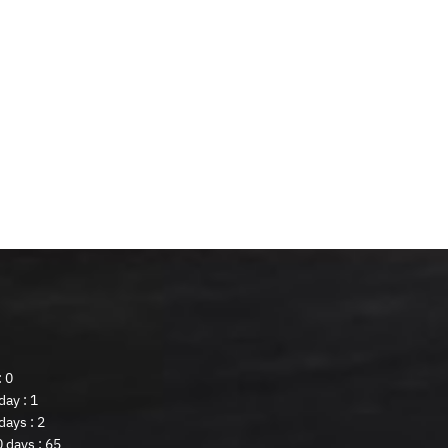
: 0
ay : 1
days : 2
 days : 65